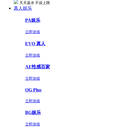
天天返水 不设上限
真人娱乐
PA娱乐
立即游戏
EVO 真人
立即游戏
AE性感百家
立即游戏
OG Plus
立即游戏
BG娱乐
立即游戏