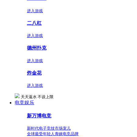
进入游戏
二八杠
进入游戏
德州扑克
进入游戏
炸金花
进入游戏
天天返水 不设上限
电竞娱乐
新万博电竞
新时代电子竞技市场宠儿
全球最受年轻人青睐电竞品牌