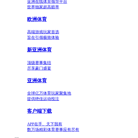
亚洲在线体育领导平台
世界独家超高赔率
欧洲体育
高端游戏玩家首选
旨在引领极致体验
新亚洲体育
顶级赛事集结
尽享豪门盛宴
亚洲体育
全球亿万体育玩家聚集地
提供绝佳运动投注
客户端下载
APP在手、天下我有
数万场精彩体育赛事应有尽有